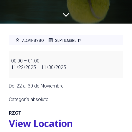
|
ADMIN8780
SEPTIEMBRE 17
V
TORNEO
00:00
–
01:00
NACIONAL
11/22/2025
–
11/30/2025
ABSOLUTO
FEM.
PILUCA
Del 22 al 30 de Noviembre
FDEZ
Categoría absoluto.
RZCT
View Location